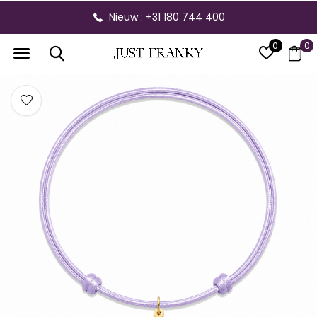
Nieuw : +31 180 744 400
0
0