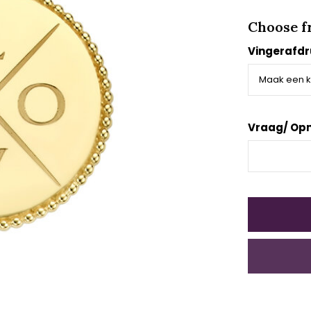
Choose f
Vingerafdr
Vraag/ Op