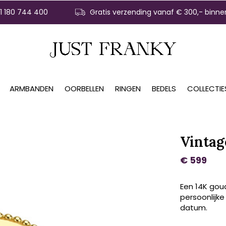
31 180 744 400
Gratis verzending vanaf € 300,- binne
ARMBANDEN
OORBELLEN
RINGEN
BEDELS
COLLECTIE
Vintag
€ 599
Een 14K gou
persoonlijke
datum.