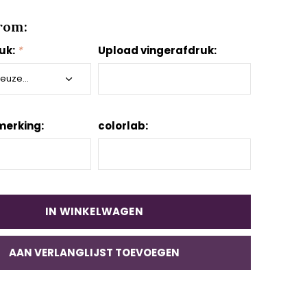
rom:
uk:
*
Upload vingerafdruk:
merking:
colorlab:
IN WINKELWAGEN
AAN VERLANGLIJST TOEVOEGEN