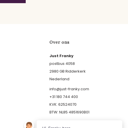
Over ons
Just Franky
postbus 4058
2980 GB Ridderkerk
Nederland
info@just-franky.com
+31 180 744 400
KVK: 62524070
BTW: NL85 4851690B01