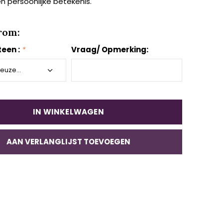
 persoonlijke betekenis.
rom:
een :
*
Vraag/ Opmerking:
IN WINKELWAGEN
AAN VERLANGLIJST TOEVOEGEN