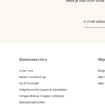
Meld je aan voor onze
Klantenservice
Mij
Over ons
Regi
Neem contact op
Mijn
Do It Yourself
Mijn 
Satijnkoord knopen & bestellen
Vingerafdruk / eigen ontwerp
Betaalmethoden