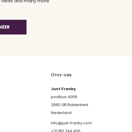
ns, news and many more
NEER
Over ons
Just Franky
postbus 4058
2980 GB Ridderkerk
Nederland
info@just-franky.com
+31 180 744 400