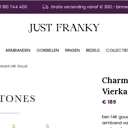
31 180 744 400
Gratis verzending vanaf € 300,- binne
ARMBANDEN
OORBELLEN
RINGEN
BEDELS
COLLECTIE
rkant 14K Goud
Charm 
Vierka
€ 189
Een 14K gou
armband vas