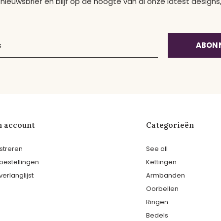
 nieuwsbrief en blijf op de hoogte van al onze latest desig
ABON
n account
Categorieën
streren
See all
 bestellingen
Kettingen
verlanglijst
Armbanden
Oorbellen
Ringen
Bedels