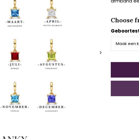
armband een
Choose f
Geboortest