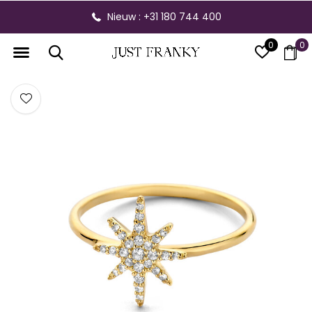
Nieuw : +31 180 744 400
0
0