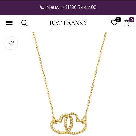
Nieuw : +31 180 744 400
0
0