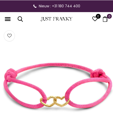
Nieuw : +31 180 744 400
0
0