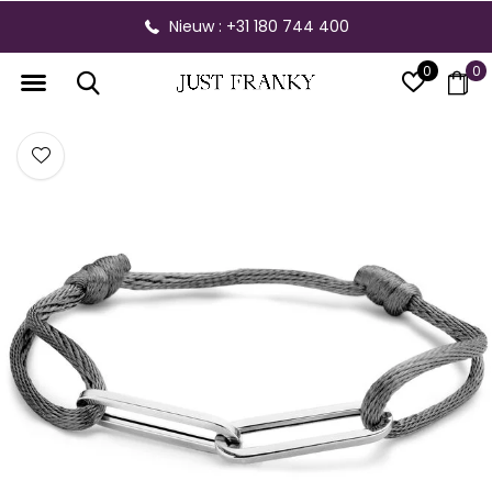
Nieuw : +31 180 744 400
0
0