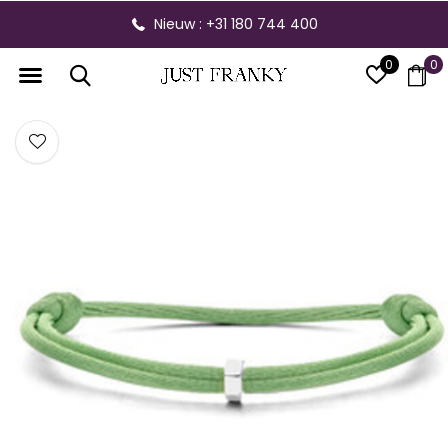
Nieuw : +31 180 744 400
0
0