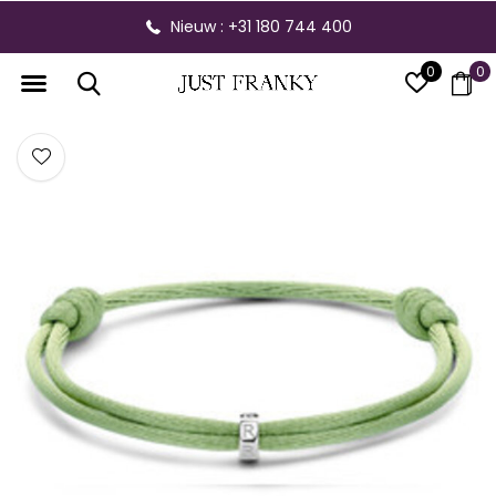
Nieuw : +31 180 744 400
0
0