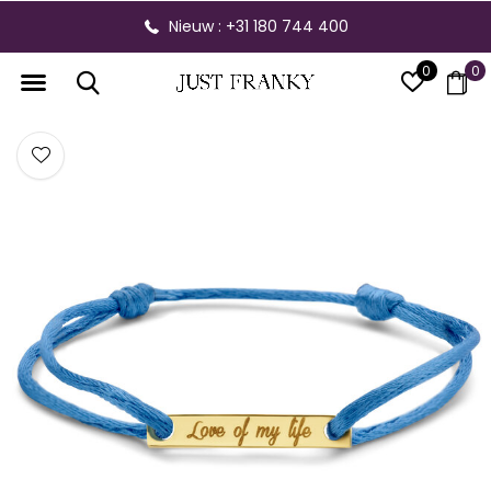
Nieuw : +31 180 744 400
0
0