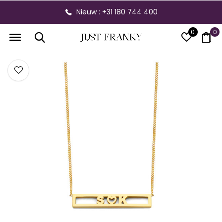
Nieuw : +31 180 744 400
0
0