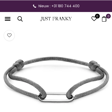
Nieuw : +31 180 744 400
0
0