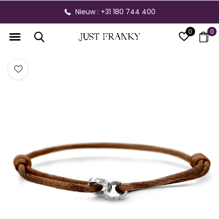
Nieuw : +31 180 744 400
0
0