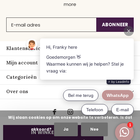
more
ABONNEER
Klantenservice
Mijn account
Categorieën
Over ons
Wij slaan cookies op om onze website te verbeteren. Is dat
akkoord?
Ja
Nee
IN WINKELWAGEN
© Copyright
2026
- Just Franky