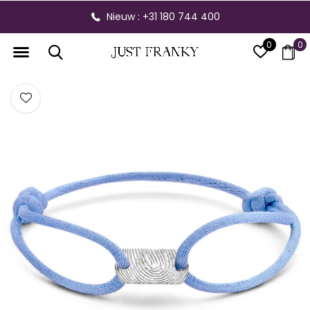
Nieuw : +31 180 744 400
0
0