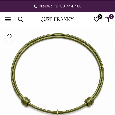
Nieuw : +31 180 744 400
0
0