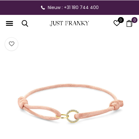
Nieuw : +31 180 744 400
0
0