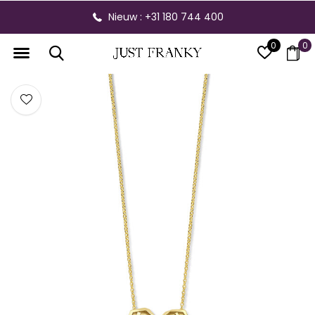
Nieuw : +31 180 744 400
0
0