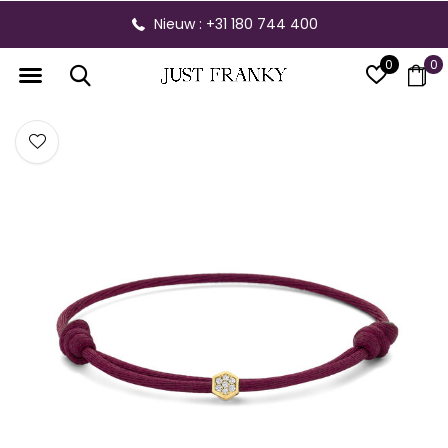
Nieuw : +31 180 744 400
0
0