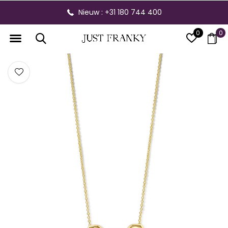
Nieuw : +31 180 744 400
0
0