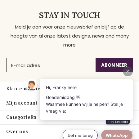
STAY IN TOUCH
Meld je aan voor onze nieuwsbrief en blijf op de
hoogte van al onze latest designs, news and many
more
ABONNEER
Klantenservice
Mijn account
Categorieën
Over ons