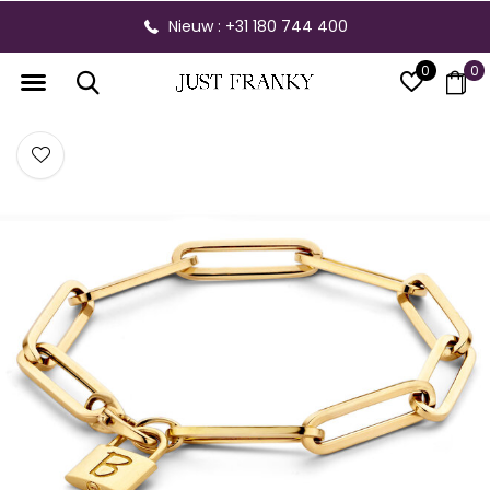
Nieuw : +31 180 744 400
0
0