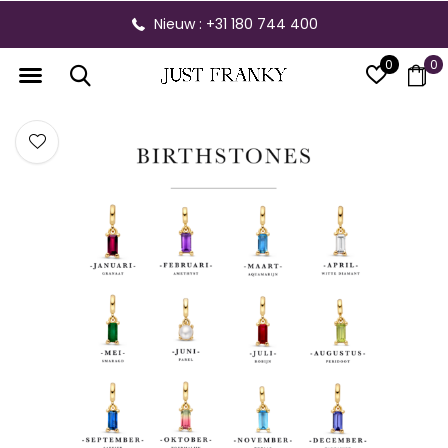
Nieuw : +31 180 744 400
0
0