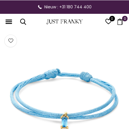
Gratis verzending vanaf € 300,- binnen NL
0
0