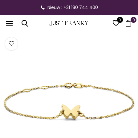
Nieuw : +31 180 744 400
0
0