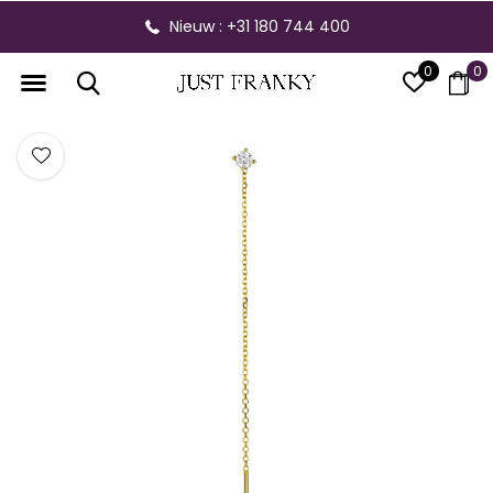
Nieuw : +31 180 744 400
0
0