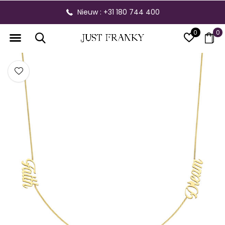
Nieuw : +31 180 744 400
0
0