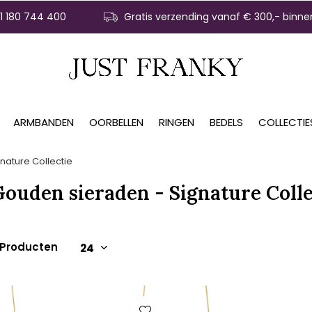
31 180 744 400
Gratis verzending vanaf € 300,- binne
ARMBANDEN
OORBELLEN
RINGEN
BEDELS
COLLECTIE
nature Collectie
ouden sieraden - Signature Colle
 Producten