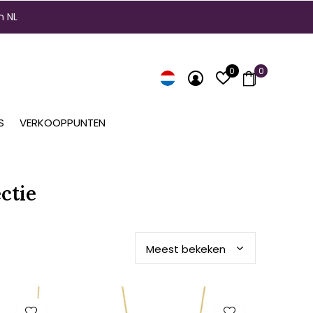
n NL
0
0
S
VERKOOPPUNTEN
ctie