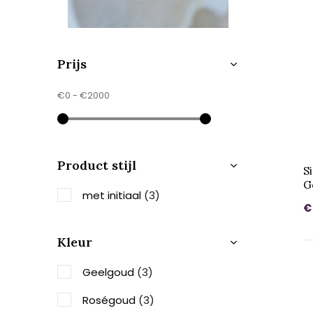
Prijs
€0
-
€2000
Product stijl
S
G
met initiaal
(3)
€
Kleur
Geelgoud
(3)
Roségoud
(3)