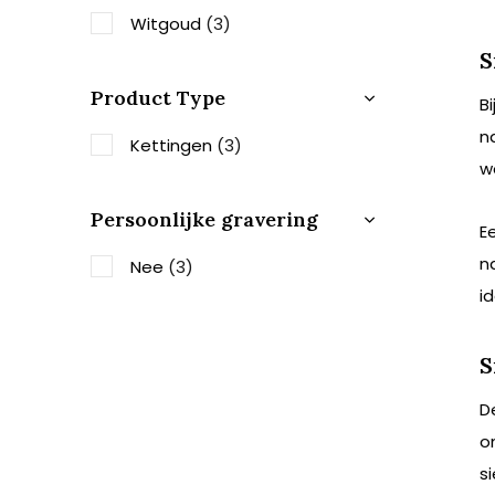
Witgoud
(3)
S
Product Type
B
n
Kettingen
(3)
w
Persoonlijke gravering
E
n
Nee
(3)
i
S
D
o
s