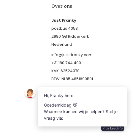
Over ons
Just Franky
postbus 4058
2980 GB Ridderkerk
Nederland
info@just-franky.com
+31 180 744 400
KVK: 62524070
BTW: NL85 4851690B01