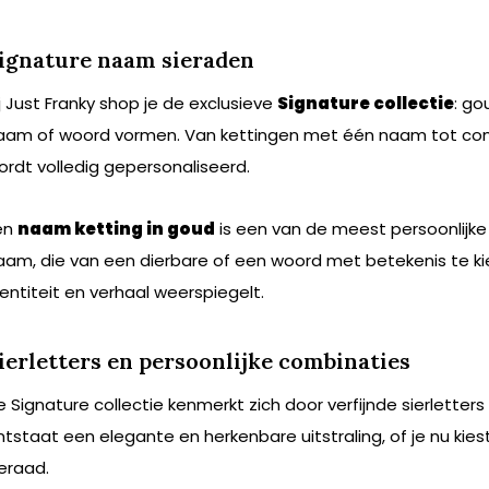
ignature naam sieraden
ij Just Franky shop je de exclusieve
Signature collectie
: go
aam of woord vormen. Van kettingen met één naam tot co
ordt volledig gepersonaliseerd.
en
naam ketting in goud
is een van de meest persoonlijke 
aam, die van een dierbare of een woord met betekenis te ki
dentiteit en verhaal weerspiegelt.
ierletters en persoonlijke combinaties
e Signature collectie kenmerkt zich door verfijnde sierletters
ntstaat een elegante en herkenbare uitstraling, of je nu k
ieraad.