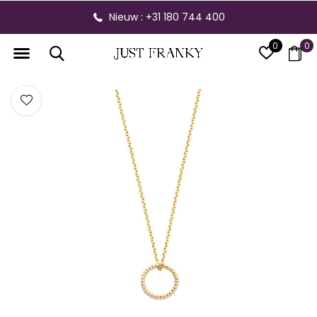
Nieuw : +31 180 744 400
0
0