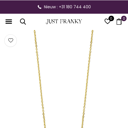
Nieuw : +31 180 744 400
0
0