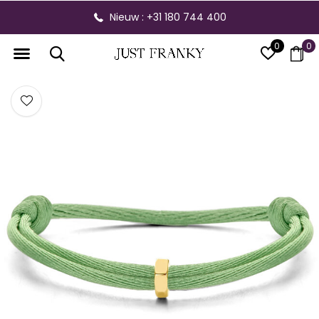
Nieuw : +31 180 744 400
0
0