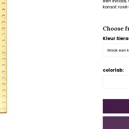
een initiaal,
karaat rosé-
Choose f
Kleur Sier
colorlab: