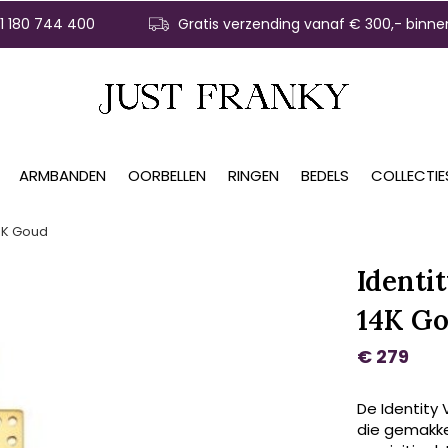
31 180 744 400
Gratis verzending vanaf € 300,- binne
ARMBANDEN
OORBELLEN
RINGEN
BEDELS
COLLECTIE
14K Goud
Identi
14K G
€ 279
De Identity 
die gemakke