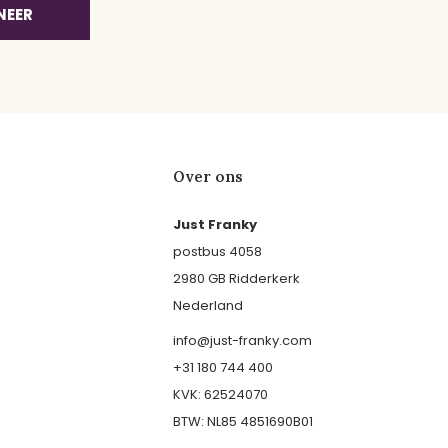
NEER
Over ons
Just Franky
postbus 4058
2980 GB Ridderkerk
Nederland
info@just-franky.com
+31 180 744 400
KVK: 62524070
BTW: NL85 4851690B01