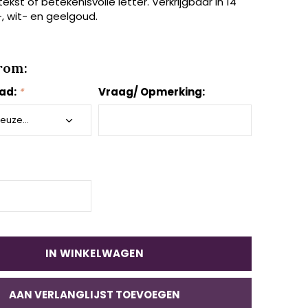
 tekst of betekenisvolle letter. Verkrijgbaar in 14
, wit- en geelgoud.
rom:
aad:
*
Vraag/ Opmerking:
IN WINKELWAGEN
AAN VERLANGLIJST TOEVOEGEN