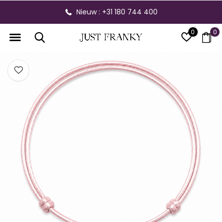
Nieuw : +31 180 744 400
0
0