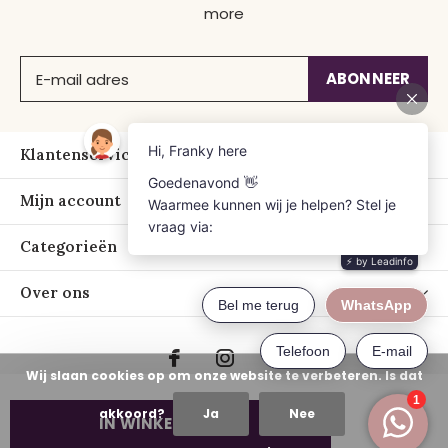
more
ABONNEER
Klantenservice
Mijn account
Categorieën
Over ons
Wij slaan cookies op om onze website te verbeteren. Is dat
akkoord?
Ja
Nee
IN WINKELWAGEN
© Copyright
2026
- Just Franky