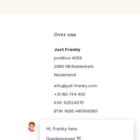
Over ons
Just Franky
postbus 4058
2980 GB Ridderkerk
Nederland
info@just-franky.com
+31 180 744 400
KVK: 62524070
BTW: NL85 4851690B01