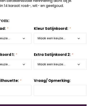
een betekenisvolle herinnering dicht bij je.
 in 14 karaat rosé-, wit- en geelgoud.
rom:
aad:
*
Kleur Satijnkoord:
*
nkoord 1:
*
Extra Satijnkoord 2:
*
ilhouette:
*
Vraag/ Opmerking: