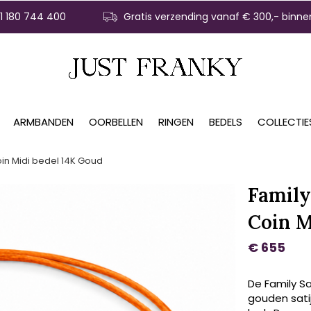
31 180 744 400
Gratis verzending vanaf € 300,- binne
ARMBANDEN
OORBELLEN
RINGEN
BEDELS
COLLECTIE
oin Midi bedel 14K Goud
Family
Coin M
€ 655
De Family Sa
gouden satij