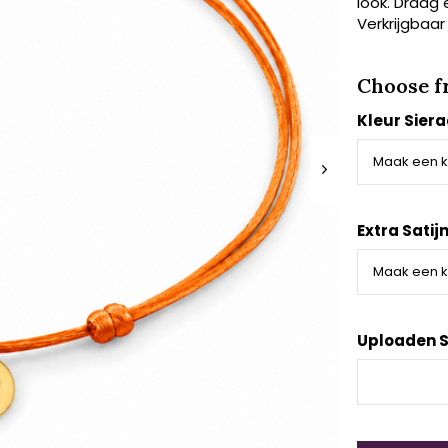
look. Draag 
Verkrijgbaar
Choose f
Kleur Sier
Extra Satij
Uploaden S