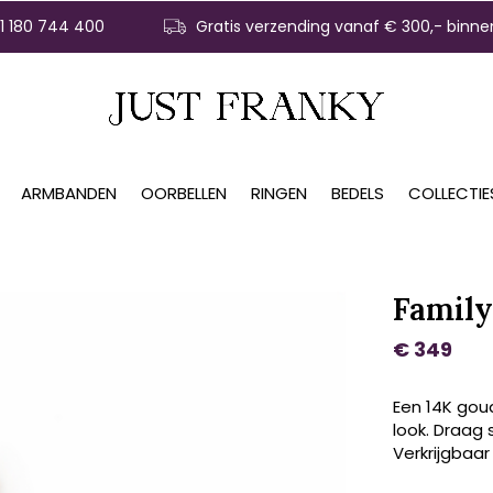
31 180 744 400
Gratis verzending vanaf € 300,- binne
ARMBANDEN
OORBELLEN
RINGEN
BEDELS
COLLECTIE
Family
€ 349
Een 14K goud
look. Draag 
Verkrijgbaar