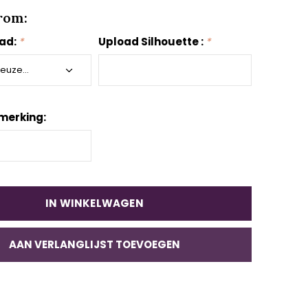
rom:
aad:
*
Upload Silhouette :
*
merking:
IN WINKELWAGEN
AAN VERLANGLIJST TOEVOEGEN