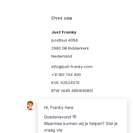
Over ons
Just Franky
postbus 4058
2980 GB Ridderkerk
Nederland
info@just-franky.com
+31 180 744 400
KVK: 62524070
BTW: NL85 4851690B01