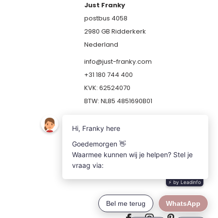
Just Franky
postbus 4058
2980 GB Ridderkerk
Nederland
info@just-franky.com
+31 180 744 400
KVK: 62524070
BTW: NL85 4851690B01