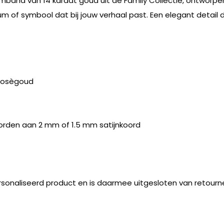
band van 14 karaat goud uit de Family Collectie, ontworpen 
 of symbool dat bij jouw verhaal past. Een elegant detail d
 rosègoud
orden aan 2 mm of 1.5 mm satijnkoord
rsonaliseerd product en is daarmee uitgesloten van retourn