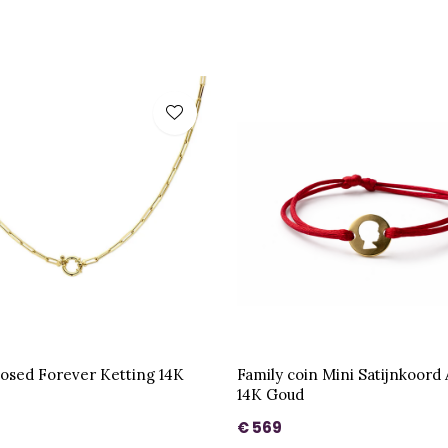
losed Forever Ketting 14K
Family coin Mini Satijnkoor
14K Goud
€ 569