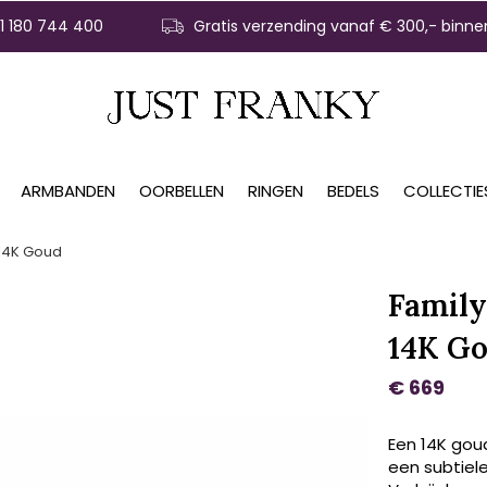
31 180 744 400
Gratis verzending vanaf € 300,- binne
ARMBANDEN
OORBELLEN
RINGEN
BEDELS
COLLECTIE
 14K Goud
Family
14K G
€ 669
Een 14K gou
een subtiele,