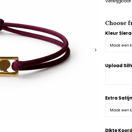
Verkrijgbaar
Choose f
Kleur Sier
Upload Silh
Extra Satij
Dikte Koor