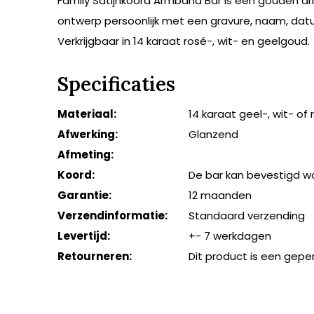
Family Satijnkoord Armband Bar is een gouden arm
ontwerp persoonlijk met een gravure, naam, datum
Verkrijgbaar in 14 karaat rosé-, wit- en geelgoud.
Specificaties
Materiaal:
14 karaat geel-, wit- of
Afwerking:
Glanzend
Afmeting:
Koord:
De bar kan bevestigd w
Garantie:
12 maanden
Verzendinformatie:
Standaard verzending
Levertijd:
+- 7 werkdagen
Retourneren:
Dit product is een gepe