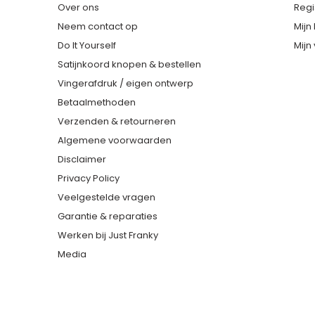
Over ons
Regi
Neem contact op
Mijn
Do It Yourself
Mijn 
Satijnkoord knopen & bestellen
Vingerafdruk / eigen ontwerp
Betaalmethoden
Verzenden & retourneren
Algemene voorwaarden
Disclaimer
Privacy Policy
Veelgestelde vragen
Garantie & reparaties
Werken bij Just Franky
Media