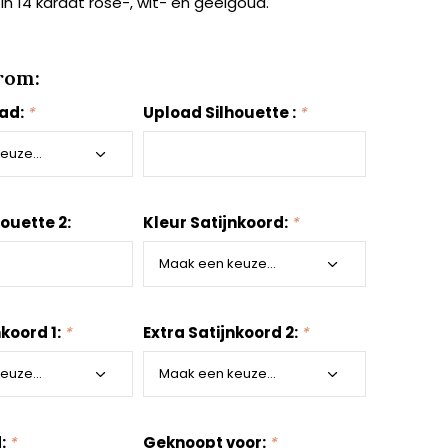
 in 14 karaat rosé-, wit- en geelgoud.
rom:
aad:
*
Upload Silhouette :
*
ouette 2:
Kleur Satijnkoord:
*
nkoord 1:
*
Extra Satijnkoord 2:
*
d:
*
Geknoopt voor:
*