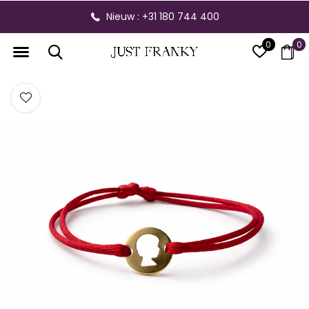
Nieuw : +31 180 744 400
0
0