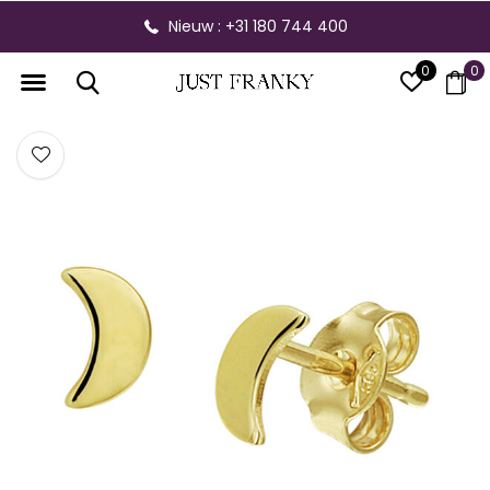
Nieuw : +31 180 744 400
0
0