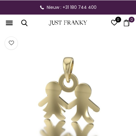
Nieuw : +31 180 744 400
0
0