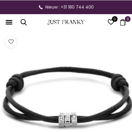
Nieuw : +31 180 744 400
0
0