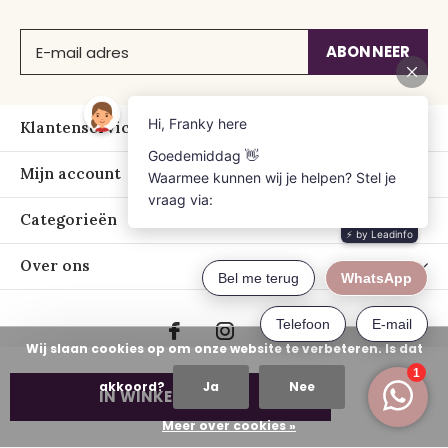
ABONNEER
Klantenservice
Mijn account
Categorieën
Over ons
Wij slaan cookies op om onze website te verbeteren. Is dat
akkoord?
Ja
Nee
IN WINKELWAGEN
© Copyright
2026
- Just Franky
Meer over cookies »