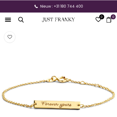
Nieuw : +31 180 744 400
0
0