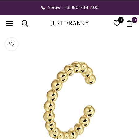
Nieuw : +31 180 744 400
0
0