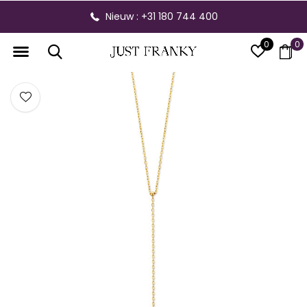
Nieuw : +31 180 744 400
0
0