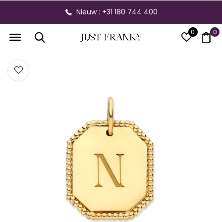
Nieuw : +31 180 744 400
0
0