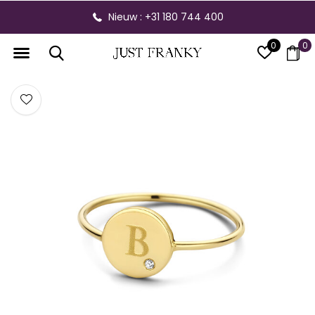
Nieuw : +31 180 744 400
0
0