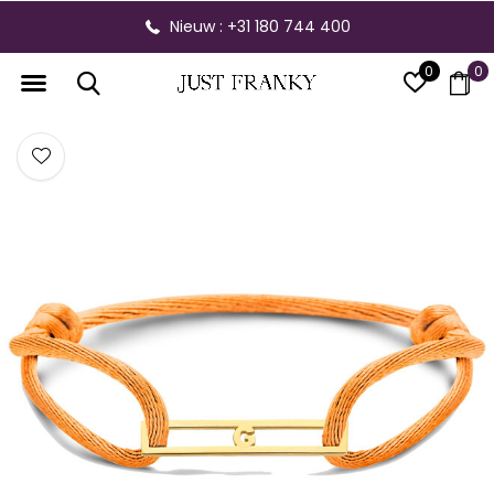
Nieuw : +31 180 744 400
0
0