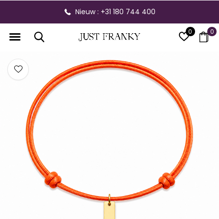
Nieuw : +31 180 744 400
0
0