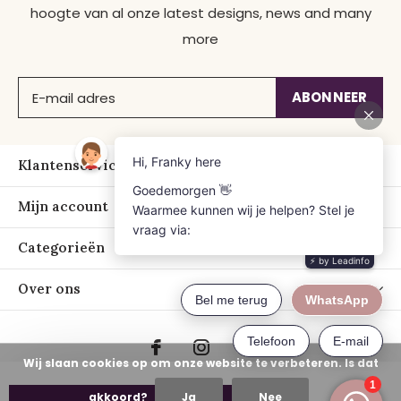
hoogte van al onze latest designs, news and many
more
ABONNEER
Klantenservice
Mijn account
Categorieën
Over ons
Wij slaan cookies op om onze website te verbeteren. Is dat
akkoord?
Ja
Nee