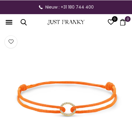
Nieuw : +31 180 744 400
0
0