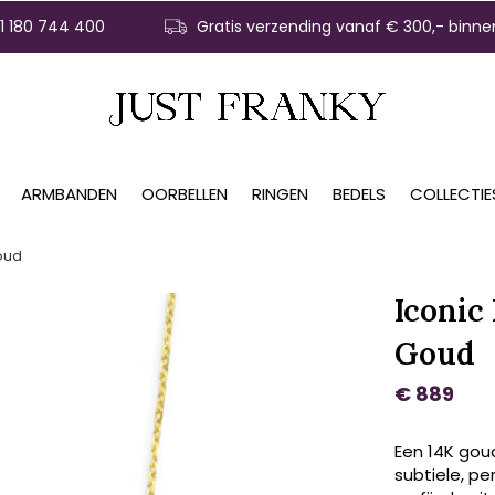
31 180 744 400
Gratis verzending vanaf € 300,- binne
ARMBANDEN
OORBELLEN
RINGEN
BEDELS
COLLECTIE
Goud
Iconic
Goud
€ 889
Een 14K gou
subtiele, pe