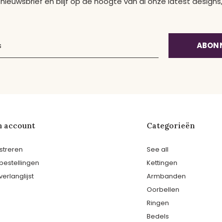
 nieuwsbrief en blijf op de hoogte van al onze latest desig
ABON
n account
Categorieën
streren
See all
 bestellingen
Kettingen
verlanglijst
Armbanden
Oorbellen
Ringen
Bedels