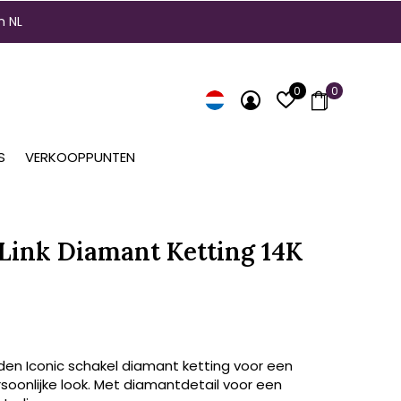
n NL
0
0
S
VERKOOPPUNTEN
 Link Diamant Ketting 14K
den Iconic schakel diamant ketting voor een
rsoonlijke look. Met diamantdetail voor een