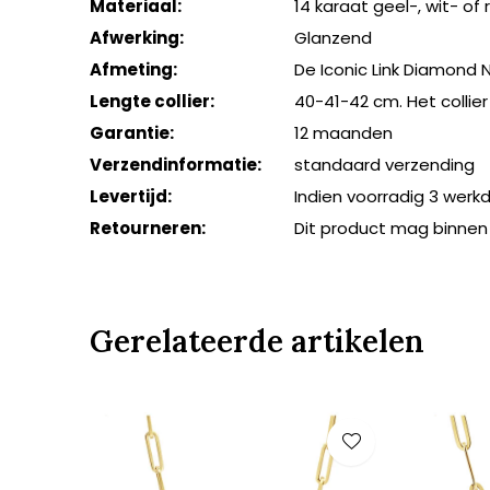
Materiaal:
14 karaat geel-, wit- o
Afwerking:
Glanzend
Afmeting:
De Iconic Link Diamond
Lengte collier:
40-41-42 cm. Het collie
Garantie:
12 maanden
Verzendinformatie:
standaard verzending
Levertijd:
Indien voorradig 3 wer
Retourneren:
Dit product mag binnen
Gerelateerde artikelen