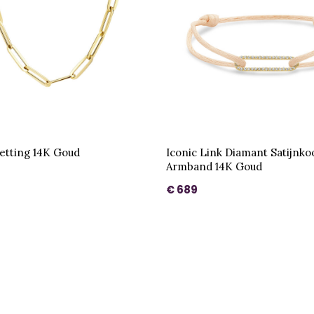
etting 14K Goud
Iconic Link Diamant Satijnko
Armband 14K Goud
€ 689