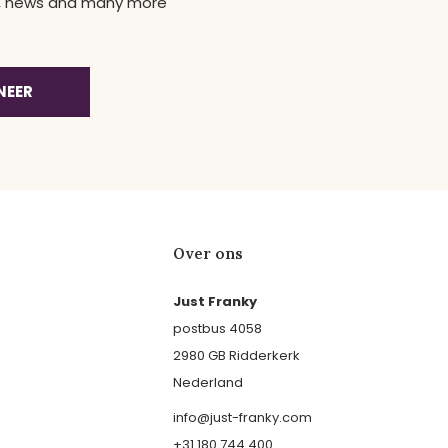
ns, news and many more
NEER
Over ons
Just Franky
postbus 4058
2980 GB Ridderkerk
Nederland
info@just-franky.com
+31 180 744 400