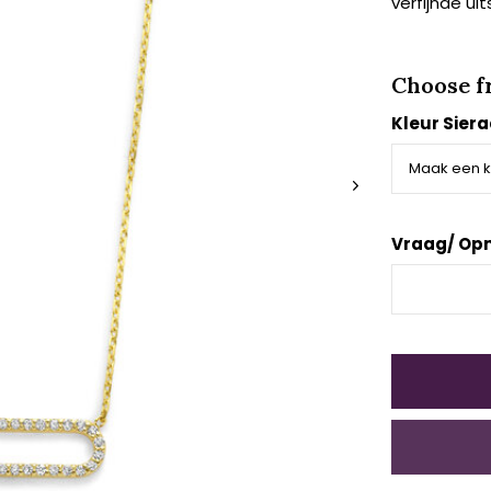
verfijnde uit
Choose f
Kleur Sier
Vraag/ Op