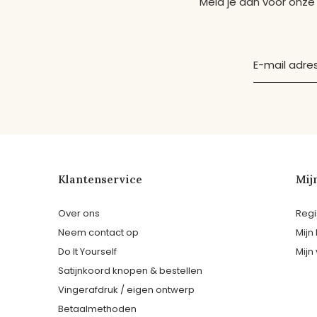
Meld je aan voor onze
Klantenservice
Mij
Over ons
Regi
Neem contact op
Mijn
Do It Yourself
Mijn 
Satijnkoord knopen & bestellen
Vingerafdruk / eigen ontwerp
Betaalmethoden