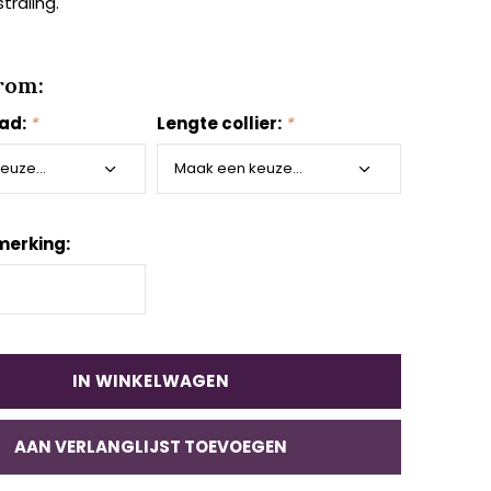
straling.
rom:
aad:
*
Lengte collier:
*
merking:
IN WINKELWAGEN
AAN VERLANGLIJST TOEVOEGEN