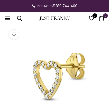
Nieuw : +31 180 744 400
0
0