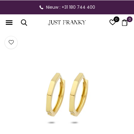
Nieuw : +31 180 744 400
0
0